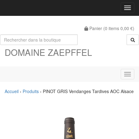
Menu
Panier (
0
items
0,00 €
)
DOMAINE ZAEPFFEL
Menu
Accueil
›
Produits
›
PINOT GRIS Vendanges Tardives AOC Alsace
Précédent
Suiva