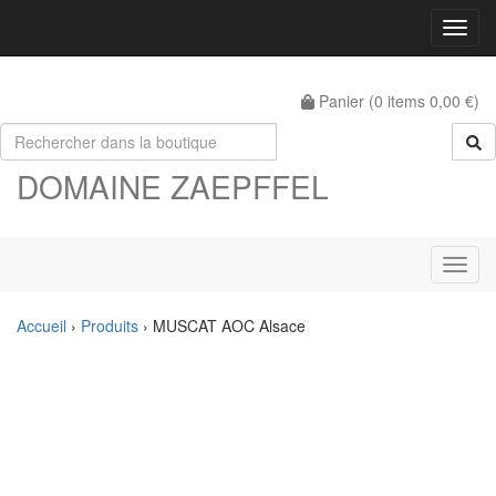
Menu
Panier (
0
items
0,00 €
)
DOMAINE ZAEPFFEL
Menu
Accueil
›
Produits
›
MUSCAT AOC Alsace
Précédent
Suiva